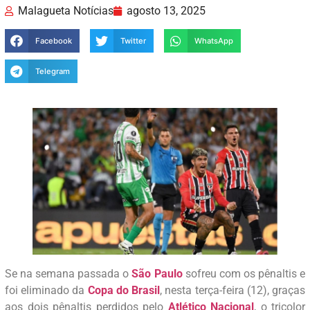
Malagueta Notícias
agosto 13, 2025
Facebook
Twitter
WhatsApp
Telegram
Se na semana passada o
São Paulo
sofreu com os pênaltis e
foi eliminado da
Copa do Brasil
, nesta terça-feira (12), graças
aos dois pênaltis perdidos pelo
Atlético Nacional
, o tricolor