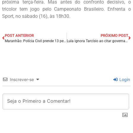
próxima terça-feira. Mas antes do confronto decisivo, o
tricolor tem jogo pelo Campeonato Brasileiro. Enfrenta o
Sport, no sábado (16), às 18h30.
POST ANTERIOR
PRÓXIMO POST
Maranhão: Polícia Civil prende 13 pessoas em ação contra grupo especializado no tráfico de drogas.
Lula ignora Tarcísio ao citar governadores que podem enfrentá-lo e diz que ‘quanto mais candidatos da direita, melhor’.
Inscrever-se
Login