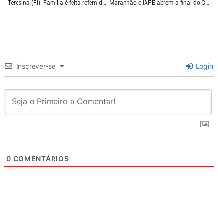
Teresina (PI): Família é feita refém durante roubo a sítio na zona rural; criminosos levam R$ 13 mil em dinheiro e carros.
Maranhão e IAPE abrem a final do Campeonato Maranhense 2026 em duelo no Castelão.
Inscrever-se
Login
0
COMENTÁRIOS