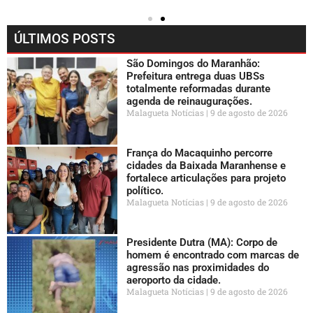
ÚLTIMOS POSTS
São Domingos do Maranhão:
Prefeitura entrega duas UBSs
totalmente reformadas durante
agenda de reinaugurações.
Malagueta Notícias
9 de agosto de 2026
França do Macaquinho percorre
cidades da Baixada Maranhense e
fortalece articulações para projeto
político.
Malagueta Notícias
9 de agosto de 2026
Presidente Dutra (MA): Corpo de
homem é encontrado com marcas de
agressão nas proximidades do
aeroporto da cidade.
Malagueta Notícias
9 de agosto de 2026