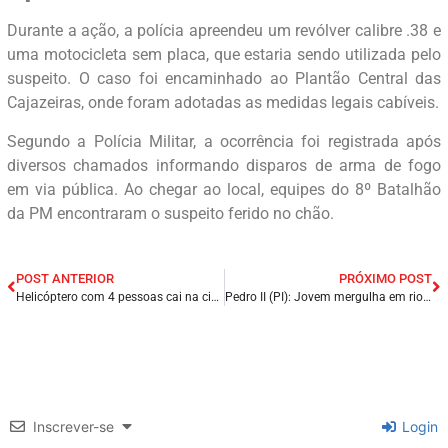
Durante a ação, a polícia apreendeu um revólver calibre .38 e
uma motocicleta sem placa, que estaria sendo utilizada pelo
suspeito. O caso foi encaminhado ao Plantão Central das
Cajazeiras, onde foram adotadas as medidas legais cabíveis.
Segundo a Polícia Militar, a ocorrência foi registrada após
diversos chamados informando disparos de arma de fogo
em via pública. Ao chegar ao local, equipes do 8º Batalhão
da PM encontraram o suspeito ferido no chão.
POST ANTERIOR
PRÓXIMO POST
Helicóptero com 4 pessoas cai na cidade de Campina Grande (PB).
Pedro II (PI): Jovem mergulha em rio, desaparece e é encontrado morto minutos depois.
Inscrever-se
Login