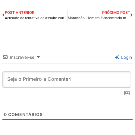
POST ANTERIOR
PRÓXIMO POST
Acusado de tentativa de assalto contra PM de folga é baleado em São Luís (MA).
Maranhão: Homem é encontrado morto após parar em área de facção criminosa por engano.
Inscrever-se
Login
0
COMENTÁRIOS