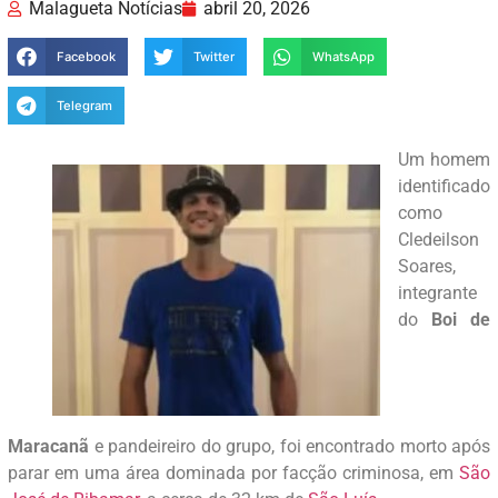
Malagueta Notícias
abril 20, 2026
Facebook
Twitter
WhatsApp
Telegram
Um homem
identificado
como
Cledeilson
Soares,
integrante
do
Boi de
Maracanã
e pandeireiro do grupo, foi encontrado morto após
parar em uma área dominada por facção criminosa, em
São