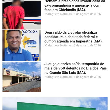
Homem é preso após invadir casa da
ex-companheira e ameaçá-la com
faca em Cidelândia (MA).
Malagueta Notícias
5 de agosto de 2026
Deusvaldo da Eletrolar oficializa
candidatura a deputado federal e
cumpri agenda em Imperatriz (MA).
Malagueta Notícias
5 de agosto de 2026
Justiça autoriza saída temporária de
mais de 950 detentos no Dia dos Pais
na Grande São Luís (MA).
Malagueta Notícias
5 de agosto de 2026