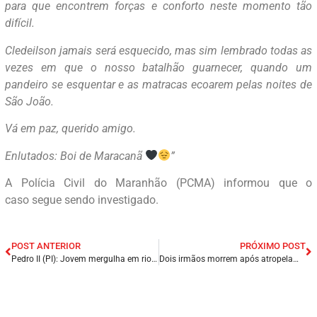
para que encontrem forças e conforto neste momento tão
difícil.
Cledeilson jamais será esquecido, mas sim lembrado todas as
vezes em que o nosso batalhão guarnecer, quando um
pandeiro se esquentar e as matracas ecoarem pelas noites de
São João.
Vá em paz, querido amigo.
Enlutados: Boi de Maracanã
”
A Polícia Civil do Maranhão (PCMA) informou que o
caso segue sendo investigado.
POST ANTERIOR
PRÓXIMO POST
Pedro II (PI): Jovem mergulha em rio, desaparece e é encontrado morto minutos depois.
Dois irmãos morrem após atropelamento em Sousa, no Sertão da Paraíba.