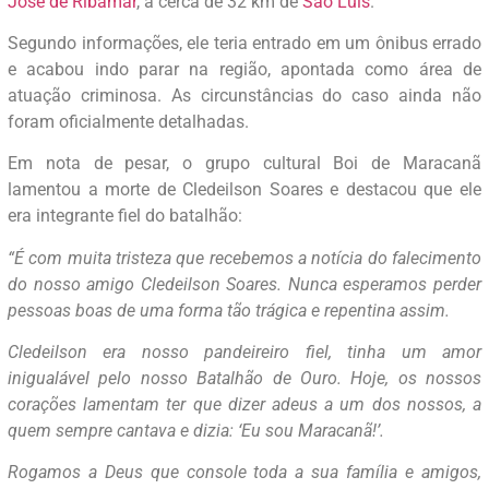
José de Ribamar
, a cerca de 32 km de
São Luís
.
Segundo informações, ele teria entrado em um ônibus errado
e acabou indo parar na região, apontada como área de
atuação criminosa. As circunstâncias do caso ainda não
foram oficialmente detalhadas.
Em nota de pesar, o grupo cultural Boi de Maracanã
lamentou a morte de Cledeilson Soares e destacou que ele
era integrante fiel do batalhão:
“É com muita tristeza que recebemos a notícia do falecimento
do nosso amigo Cledeilson Soares. Nunca esperamos perder
pessoas boas de uma forma tão trágica e repentina assim.
Cledeilson era nosso pandeireiro fiel, tinha um amor
inigualável pelo nosso Batalhão de Ouro. Hoje, os nossos
corações lamentam ter que dizer adeus a um dos nossos, a
quem sempre cantava e dizia: ‘Eu sou Maracanã!’.
Rogamos a Deus que console toda a sua família e amigos,