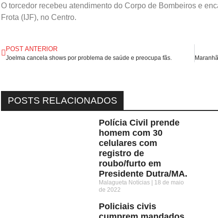
O torcedor recebeu atendimento do Corpo de Bombeiros e enca
Frota (IJF), no Centro.
POST ANTERIOR
Joelma cancela shows por problema de saúde e preocupa fãs.
POSTS RELACIONADOS
Polícia Civil prende
homem com 30
celulares com
registro de
roubo/furto em
Presidente Dutra/MA.
Malagueta Notícias
18 de maio
de 2022
Policiais civis
cumprem mandados