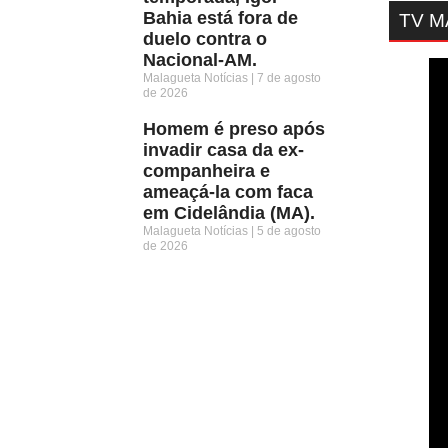
Bahia está fora de
TV 
duelo contra o
Nacional-AM.
Malagueta Notícias
7 de agosto
de 2026
Homem é preso após
invadir casa da ex-
companheira e
ameaçá-la com faca
em Cidelândia (MA).
Malagueta Notícias
5 de agosto
de 2026