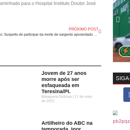
minhado para o Hospital Instituto Doutor José
PRÓXIMO POST
Maranhão: Suspeito de participar da morte de sargento aposentado da PM é morto em confronto com a polícia.
Jovem de 27 anos
SIGA
morre após ser
esfaqueada em
Teresina/PI.
Malagueta Notícias
17 de maio
de 2022
Artilheiro do ABC na
temporada, Igor