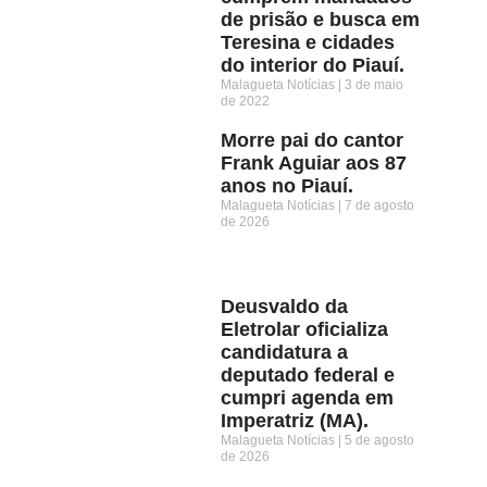
de prisão e busca em
Teresina e cidades
do interior do Piauí.
Malagueta Notícias
3 de maio
de 2022
Morre pai do cantor
Frank Aguiar aos 87
anos no Piauí.
Malagueta Notícias
7 de agosto
de 2026
Deusvaldo da
Eletrolar oficializa
candidatura a
deputado federal e
cumpri agenda em
Imperatriz (MA).
Malagueta Notícias
5 de agosto
de 2026