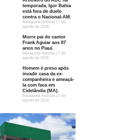
temporada, Igor Bahia
está fora de duelo
contra o Nacional-AM.
Malagueta Notícias
7 de
agosto de 2026
Morre pai do cantor
Frank Aguiar aos 87
anos no Piauí.
Malagueta Notícias
7 de
agosto de 2026
Homem é preso após
invadir casa da ex-
companheira e ameaçá-
la com faca em
Cidelândia (MA).
Malagueta Notícias
5 de
agosto de 2026