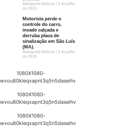
Malagueta Notícias
9 de julho
de 2026
Motorista perde o
controle do carro,
invade calçada e
derruba placa de
sinalização em São Luís
(MA).
Malagueta Notícias
9 de julho
de 2026