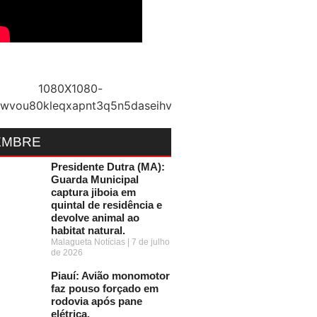
EMBRE
Presidente Dutra (MA):
Guarda Municipal
captura jiboia em
quintal de residência e
devolve animal ao
habitat natural.
Malagueta Notícias
7 de julho
de 2026
Piauí: Avião monomotor
faz pouso forçado em
rodovia após pane
elétrica.